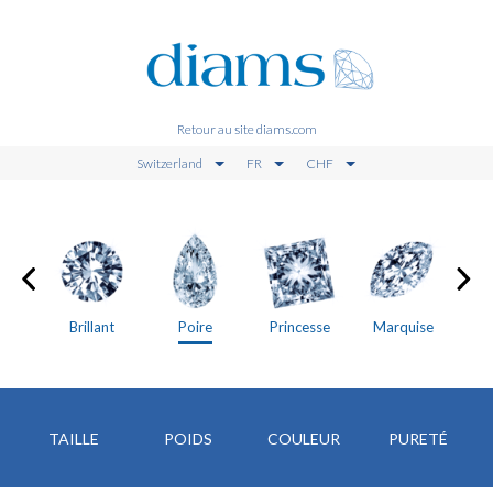
Retour au site diams.com
Switzerland
FR
CHF
in
Brillant
Poire
Princesse
Marquise
TAILLE
POIDS
COULEUR
PURETÉ