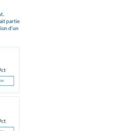
t.
ait partie
tion d’un
9ct
ER
9ct