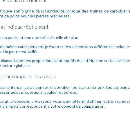
e carat d’un diamant
trouve son origine dans l’Antiquité, lorsque des graines de caroubier é
 de poids pour les pierres précieuses.
rat indique réellement
 un poids, et non une taille visuelle absolue.
de même carat peuvent présenter des dimensions différentes selon le
t la pierre est taillée.
 diamant dont les proportions sont équilibrées offrira une surface visib
 lecture globale.
pour comparer les carats
amants par carat permet d’identifier les écarts de prix liés au poids
essentiels : proportions, couleur et pureté.
carat proposées ci-dessous vous permettent d’affiner votre recherc
 diamants correspondant à votre objectif de comparaison.