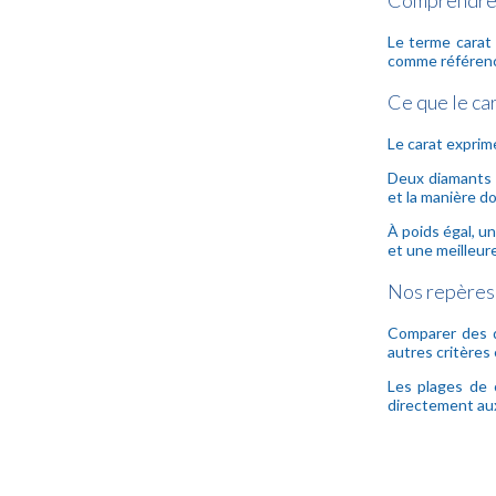
Comprendre l
Le terme carat 
comme référence
Ce que le ca
Le carat exprime
Deux diamants 
et la manière don
À poids égal, un
et une meilleure
Nos repères 
Comparer des di
autres critères 
Les plages de 
directement aux