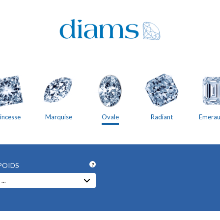
incesse
Marquise
Ovale
Radiant
Emera
POIDS
?
...