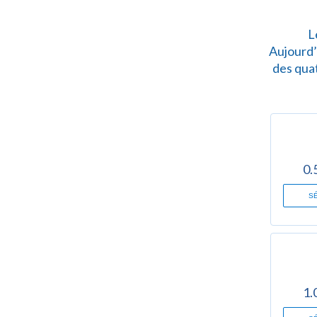
L
Aujourd’
des quat
0.
S
1.